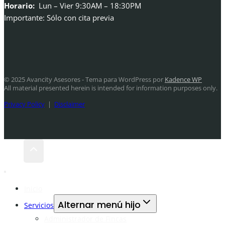
Horario:
Lun – Vier 9:30AM – 18:30PM
Importante: Sólo con cita previa
© 2025 Avancity Asesores - Tema para WordPress por
Kadence WP
All material presented herein is intended for information purposes only.
Privacy Policy
|
Disclaimer
Inicio
Alternar menú hijo
Servicios
Administrador de Fincas