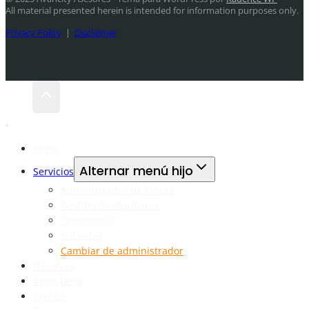
All material presented herein is intended for information purposes only.
Privacy Policy
|
Disclaimer
Inicio
Alternar menú hijo
Servicios
Administrador de Fincas
Gestión de alquileres
Consultoría
Subastas
Cambiar de administrador
Nosotros
Aviso Legal
Precios