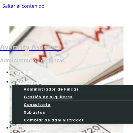
Saltar al contenido
Avancity Asesores
Administración de Fincas
Inicio
Servicios
Administrador de Fincas
Gestión de alquileres
Consultoría
Precios
Subastas
Cambiar de administrador
Nosotros