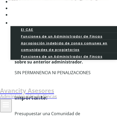
Aviso Legal
Precios
Presupuesto
Blog
El CAE
Precios de administración
Funciones de un Administrador de Fincas
de fincas:
Apropiación indebida de zonas comunes en
comunidades de propietarios
AHORRE CON NOSOTROS hasta un 30%
Funciones de un Administrador de Fincas
sobre su anterior administrador.
SIN PERMANENCIA NI PENALIZACIONES
Precios Administrador Fincas Madrid
Avancity Asesores
Administración de Fincas
Importante:
Presupuestar una Comunidad de