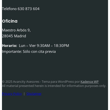
Teléfono 630 873 604
Oficina
Maestro Arbós 9,
28045 Madrid
Horario:
Lun – Vier 9:30AM – 18:30PM
Importante: Sólo con cita previa
© 2025 Avancity Asesores - Tema para WordPress por
Kadence WP
All material presented herein is intended for information purposes only.
Privacy Policy
|
Disclaimer